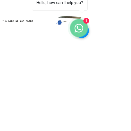
Hello, how can I help you?
1
* 1 ADET 16'LIK KATER
* 1 KUTU ELMAS
* 12 ADET YATAKLAMA İÇİN L AYAK
* 2 ADET SABİTLEME KİTİ