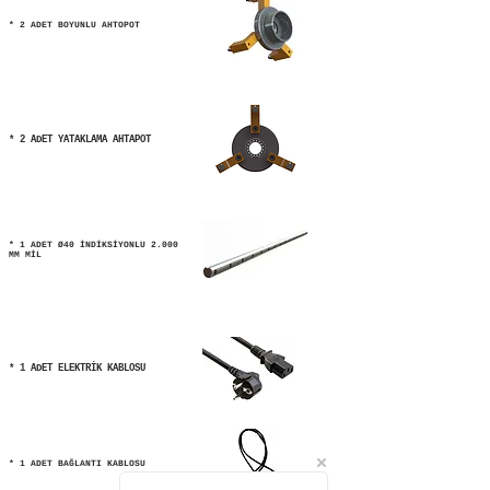
* 2 ADET BOYUNLU AHTOPOT
* 2 ADET YATAKLAMA AHTAPOT
* 1 ADET Ø40 İNDİKSİYONLU 2.000
MM MİL
* 1 ADET ELEKTRİK KABLOSU
* 1 ADET BAĞLANTI KABLOSU