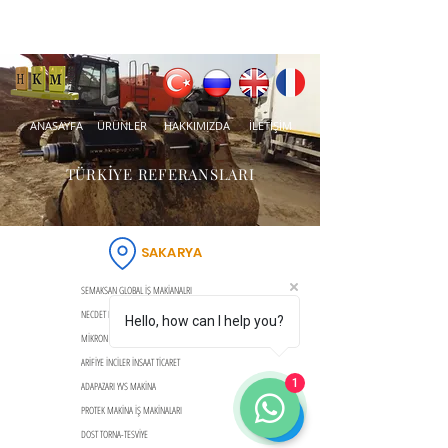
ANASAYFA
ÜRÜNLER
HAKKIMIZDA
İLETİŞİM
TÜRKİYE REFERANSLARI
SAKARYA
SEMAKSAN GLOBAL İŞ MAKİANALRI
NECDET KAYNAKÇIOĞLU ORT
Hello, how can I help you?
MİKRON MAKİNA
ARİFİYE İNCİLER İNSAAT TİCARET
1
ADAPAZARI YVS MAKİNA
PROTEK MAKİNA İŞ MAKİNALARI
DOST TORNA-TESVİYE