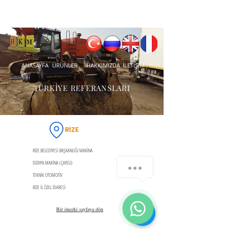
ANASAYFA
ÜRÜNLER
HAKKIMIZDA
İLETİŞİM
TÜRKİYE REFERANSLARI
RİZE
RİZE BELEDİYESİ BAŞKANLIĞI MAKİNA
DİZAYN MAKİNA (ÇAYELİ)
TEKNİK OTOMOTİV
RİZE İL ÖZEL İDARESİ
Bir önceki sayfaya dön