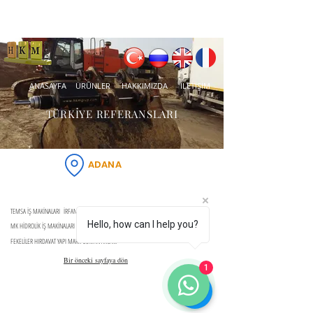
ANASAYFA
ÜRÜNLER
HAKKIMIZDA
İLETİŞİM
TÜRKİYE REFERANSLARI
ADANA
TEMSA İŞ MAKİNALARI İRFAN DÖNERCİ
Hello, how can I help you?
MK HİDROLİK İŞ MAKİNALARI
FEKELİLER HIRDAVAT YAPI MARK OSMAN AKCAM
Bir önceki sayfaya dön
1